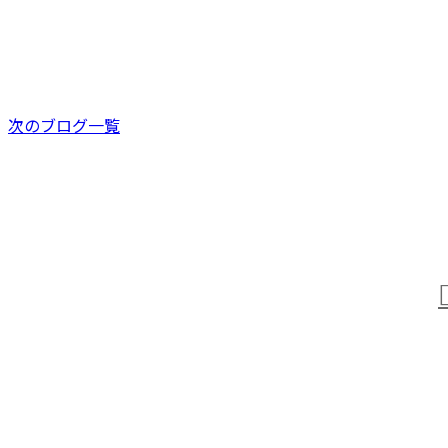
お知らせ
新着情報
次のブログ一覧
お問い合わせ
お電話でのお問い合わせ
0438-63-0968
受付／8：00～17：00 ［営業電話お断り］
ホーム
業務案内
株式会社大岩の強み