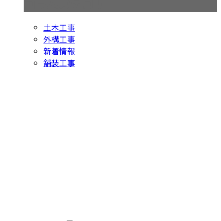
コラムカテゴリ
土木工事
外構工事
新着情報
舗装工事
お問い合わせ
お電話でのお問い合わせ
0438-63-0968
アスファルト舗
装工事や外構工
受付／8：00～17：00 ［営業電話お断り］