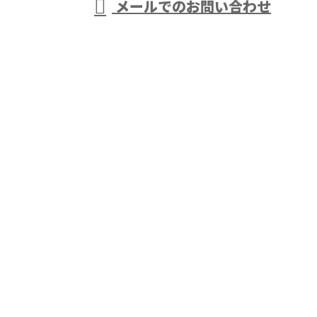
メールでのお問い合わせ
事は千葉県袖ケ浦市・木更津市などで活動する株式会
社大岩におまかせ
ホーム
業務案内
株式会社大岩の強み
採用情報
ブログ
会社概要
サイトマップ
お問い合わせ
アスファルト舗装工事や外構工事は千葉県袖ケ浦市・
木更津市などで活動する株式会社大岩におまかせ
〒299-0212 千葉県袖ケ浦市三箇1062-16【本社】