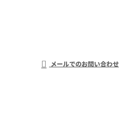
お電話でのお問い合わせ
0438-63-0968
アスファルト舗
装工事や外構工
受付／8：00～17：00 ［営業電話お断り］
メールでのお問い合わせ
事は千葉県袖ケ浦市・木更津市などで活動する株式会
社大岩におまかせ
ホーム
業務案内
株式会社大岩の強み
採用情報