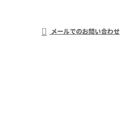
受付／8：00～17：00 ［営業電話お断り］
メールでのお問い合わせ
事は千葉県袖ケ浦市・木更津市などで活動する株式会
社大岩におまかせ
ホーム
業務案内
株式会社大岩の強み
採用情報
ブログ
会社概要
サイトマップ
お問い合わせ