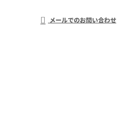
受付／8：00～17：00 ［営業電話お断り］
メールでのお問い合わせ
事は千葉県袖ケ浦市・木更津市などで活動する株式会
社大岩におまかせ
ホーム
業務案内
株式会社大岩の強み
採用情報
ブログ
会社概要
サイトマップ
お問い合わせ
アスファルト舗装工事や外構工事は千葉県袖ケ浦市・