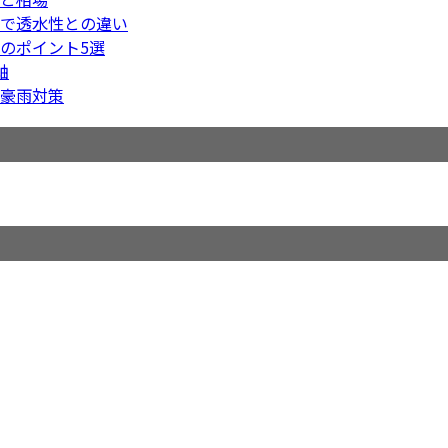
で透水性との違い
のポイント5選
軸
豪雨対策