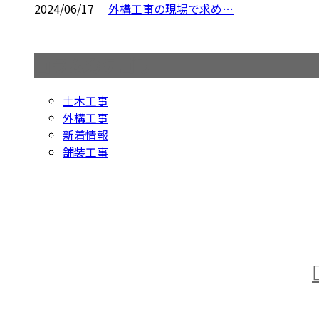
2024/06/17
外構工事の現場で求め…
コラムカテゴリ
土木工事
外構工事
新着情報
舗装工事
お問い合わせ
お電話でのお問い合わせ
0438-63-0968
受付／8：00～17：00 ［営業電話お断り］