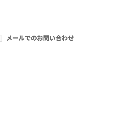
メールでのお問い合わせ
アスファ
どで活動
木更津市などで活動する株式会社大岩におまかせ