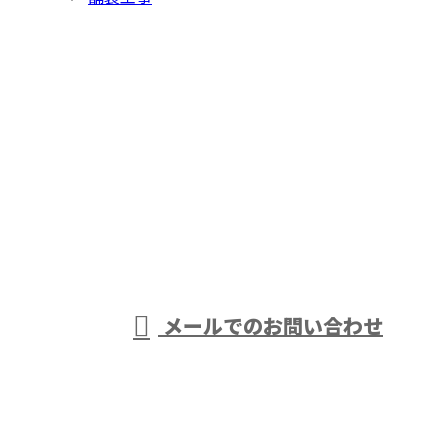
お問い合わせ
お電話でのお問い合わせ
0438-63-0968
アスファルト舗
装工事や外構工
受付／8：00～17：00 ［営業電話お断り］
メールでのお問い合わせ
事は千葉県袖ケ浦市・木更津市などで活動する株式会
社大岩におまかせ