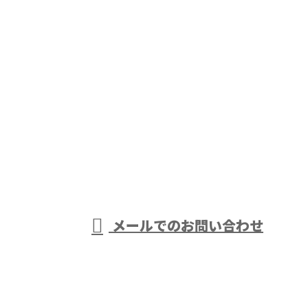
お問い合わせ
お電話でのお問い合わせ
0438-63-0968
アスファルト舗
装工事や外構工
受付／8：00～17：00 ［営業電話お断り］
メールでのお問い合わせ
事は千葉県袖ケ浦市・木更津市などで活動する株式会
社大岩におまかせ