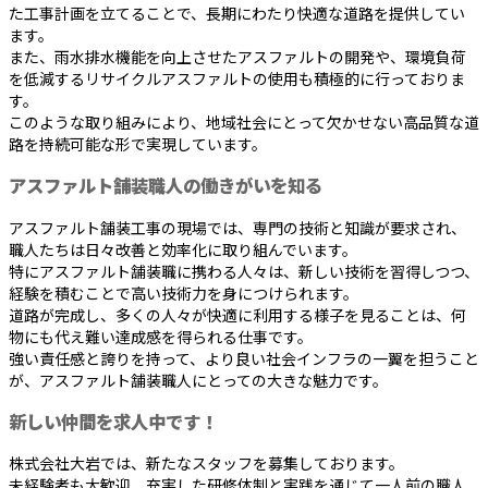
た工事計画を立てることで、長期にわたり快適な道路を提供してい
ます。
また、雨水排水機能を向上させたアスファルトの開発や、環境負荷
を低減するリサイクルアスファルトの使用も積極的に行っておりま
す。
このような取り組みにより、地域社会にとって欠かせない高品質な道
路を持続可能な形で実現しています。
アスファルト舗装職人の働きがいを知る
アスファルト舗装工事の現場では、専門の技術と知識が要求され、
職人たちは日々改善と効率化に取り組んでいます。
特にアスファルト舗装職に携わる人々は、新しい技術を習得しつつ、
経験を積むことで高い技術力を身につけられます。
道路が完成し、多くの人々が快適に利用する様子を見ることは、何
物にも代え難い達成感を得られる仕事です。
強い責任感と誇りを持って、より良い社会インフラの一翼を担うこと
が、アスファルト舗装職人にとっての大きな魅力です。
新しい仲間を求人中です！
株式会社大岩では、新たなスタッフを募集しております。
未経験者も大歓迎、充実した研修体制と実践を通じて一人前の職人