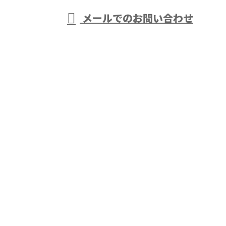
メールでのお問い合わせ
事は千葉県袖ケ浦市・木更津市などで活動する株式会
社大岩におまかせ
ホーム
業務案内
株式会社大岩の強み
採用情報
ブログ
会社概要
サイトマップ
お問い合わせ
アスファルト舗装工事や外構工事は千葉県袖ケ浦市・
木更津市などで活動する株式会社大岩におまかせ