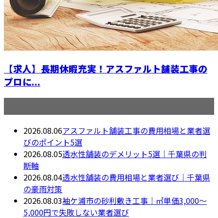
【求人】長期休暇充実！アスファルト舗装工事の
プロに...
最近の投稿
2026.08.06
アスファルト舗装工事の費用相場と業者選
びのポイント5選
2026.08.05
透水性舗装のデメリット5選｜千葉県の判
断軸
2026.08.04
透水性舗装の費用相場と業者選び｜千葉県
の豪雨対策
2026.08.03
袖ケ浦市の砂利敷き工事｜㎡単価3,000〜
5,000円で失敗しない業者選び