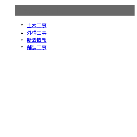
コラムカテゴリ
土木工事
外構工事
新着情報
舗装工事
お問い合わせ
お電話でのお問い合わせ
0438-63-0968
アスファルト舗
装工事や外構工
受付／8：00～17：00 ［営業電話お断り］